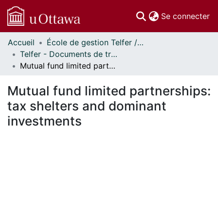
(c
Se connecter
Accueil
École de gestion Telfer // Telfer School of Management
Communautés
Telfer - Documents de travail // Telfer - Working Papers
et collections
Mutual fund limited partnerships: tax shelters and dominant investments
Parcourir
Statistiques
Mutual fund limited partnerships:
À propos
tax shelters and dominant
investments