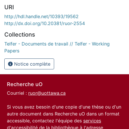
URI
http://hdl.handle.net/10393/19562
http://dx.doi.org/10.20381/ruor-2554
Collections
Telfer - Documents de travail // Telfer - Working
Papers
Notice complète
Recherche uO
Courriel :
ruor@uottawa.ca
Si vous avez besoin d'une copie d'une thèse ou d'un
autre document dans Recherche uO dans un format
accessible, contactez l'équipe des
services
d'accessibilité de la bibliothèque
à l'adresse