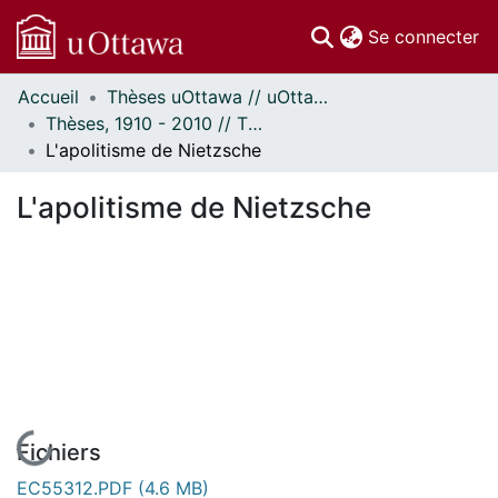
(c
Se connecter
Accueil
Thèses uOttawa // uOttawa Theses
Communautés
Thèses, 1910 - 2010 // Theses, 1910 - 2010
et collections
L'apolitisme de Nietzsche
Parcourir
Statistiques
L'apolitisme de Nietzsche
À propos
En cours de chargement...
Fichiers
EC55312.PDF
(4.6 MB)