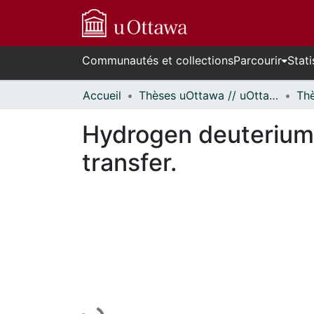
Communautés et collections
Parcourir
Stati
Accueil
Thèses uOttawa // uOttawa Theses
Hydrogen deuterium 
transfer.
En cours de chargement...