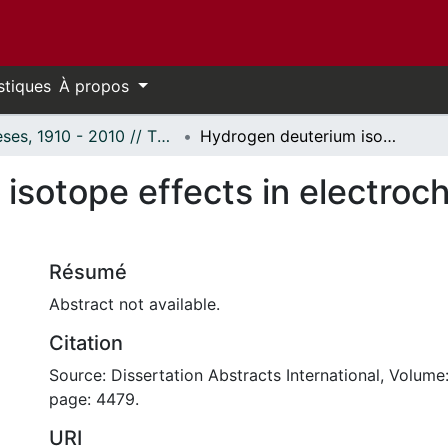
stiques
À propos
Thèses, 1910 - 2010 // Theses, 1910 - 2010
Hydrogen deuterium isotope effects in electrochemical proton transfer.
isotope effects in electroc
Résumé
Abstract not available.
Citation
Source: Dissertation Abstracts International, Volume:
page: 4479.
URI