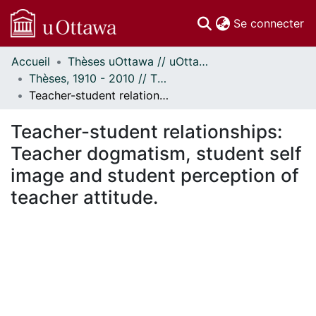
(c
Se connecter
Accueil
Thèses uOttawa // uOttawa Theses
Communautés
Thèses, 1910 - 2010 // Theses, 1910 - 2010
et collections
Teacher-student relationships: Teacher dogmatism, student self image and student perception of teacher attitude.
Parcourir
Statistiques
Teacher-student relationships:
À propos
Teacher dogmatism, student self
image and student perception of
teacher attitude.