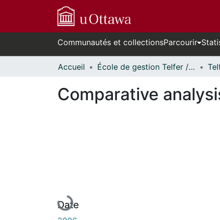
Communautés et collections
Parcourir
Stati
Accueil
École de gestion Telfer // Telfer School of Management
Comparative analysi
En cours de chargement...
Date