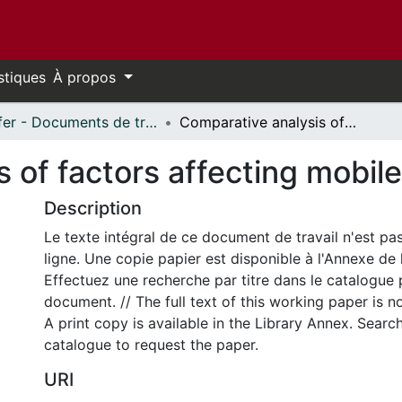
stiques
À propos
Telfer - Documents de travail // Telfer - Working Papers
Comparative analysis of factors affecting mobile commerce adoption
s of factors affecting mobi
Description
Le texte intégral de ce document de travail n'est pa
ligne. Une copie papier est disponible à l'Annexe de 
Effectuez une recherche par titre dans le catalogue 
document. // The full text of this working paper is no
A print copy is available in the Library Annex. Search 
catalogue to request the paper.
URI