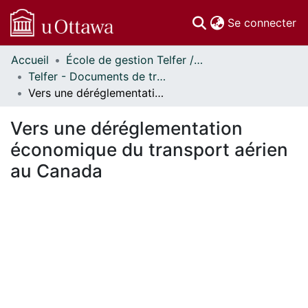
(c
Se connecter
Accueil
École de gestion Telfer // Telfer School of Management
Communautés
Telfer - Documents de travail // Telfer - Working Papers
et collections
Vers une déréglementation économique du transport aérien au Canada
Parcourir
Statistiques
Vers une déréglementation
À propos
économique du transport aérien
au Canada
ement...