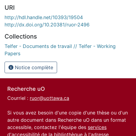
URI
http://hdl.handle.net/10393/19504
http://dx.doi.org/10.20381/ruor-2496
Collections
Telfer - Documents de travail // Telfer - Working
Papers
Notice complète
Recherche uO
Courriel :
ruor@uottawa.ca
Si vous avez besoin d'une copie d'une thèse ou d'un
autre document dans Recherche uO dans un format
accessible, contactez l'équipe des
services
d'accessibilité de la bibliothèque
à l'adresse