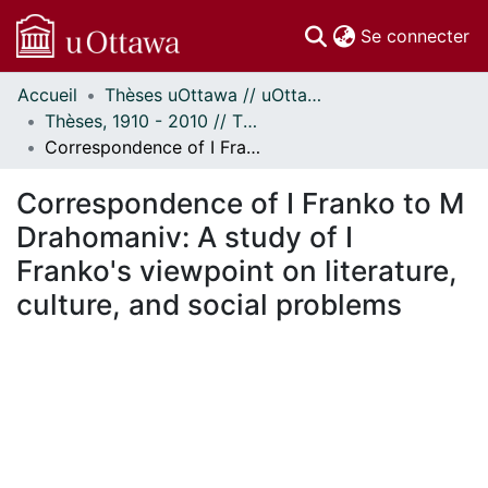
(c
Se connecter
Accueil
Thèses uOttawa // uOttawa Theses
Communautés
Thèses, 1910 - 2010 // Theses, 1910 - 2010
et collections
Correspondence of I Franko to M Drahomaniv: A study of I Franko's viewpoint on literature, culture, and social problems
Parcourir
Statistiques
Correspondence of I Franko to M
À propos
Drahomaniv: A study of I
Franko's viewpoint on literature,
culture, and social problems