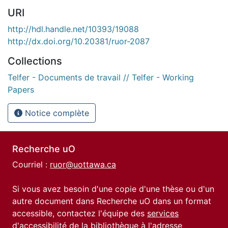
URI
http://hdl.handle.net/10393/19088
http://dx.doi.org/10.20381/ruor-2087
Collections
Telfer - Documents de travail // Telfer - Working
Papers
Notice complète
Recherche uO
Courriel :
ruor@uottawa.ca
Si vous avez besoin d'une copie d'une thèse ou d'un
autre document dans Recherche uO dans un format
accessible, contactez l'équipe des
services
d'accessibilité de la bibliothèque
à l'adresse