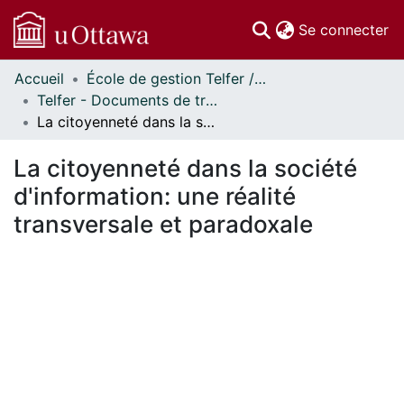
(c
Se connecter
Accueil
École de gestion Telfer // Telfer School of Management
Communautés
Telfer - Documents de travail // Telfer - Working Papers
et collections
La citoyenneté dans la société d'information: une réalité transversale et paradoxale
Parcourir
Statistiques
La citoyenneté dans la société
À propos
d'information: une réalité
transversale et paradoxale