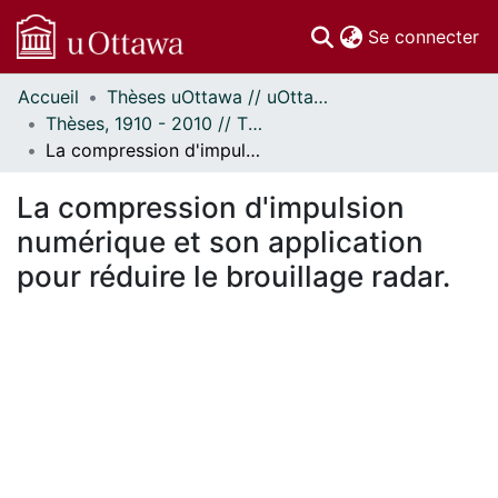
(c
Se connecter
Accueil
Thèses uOttawa // uOttawa Theses
Communautés
Thèses, 1910 - 2010 // Theses, 1910 - 2010
et collections
La compression d'impulsion numérique et son application pour réduire le brouillage radar.
Parcourir
Statistiques
La compression d'impulsion
À propos
numérique et son application
pour réduire le brouillage radar.