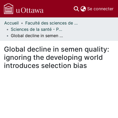
(c
Se connecter
Accueil
Faculté des sciences de la santé // Faculty of Health Sciences
Communautés
Sciences de la santé - Publications // Health Sciences - Publications
et collections
Global decline in semen quality: ignoring the developing world introduces selection bias
Parcourir
Statistiques
Global decline in semen quality:
À propos
ignoring the developing world
introduces selection bias