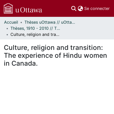
(c
Se connecter
Accueil
Thèses uOttawa // uOttawa Theses
Communautés
Thèses, 1910 - 2010 // Theses, 1910 - 2010
et collections
Culture, religion and transition: The experience of Hindu women in Canada.
Parcourir
Statistiques
Culture, religion and transition:
À propos
The experience of Hindu women
in Canada.