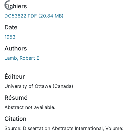
En cours de chargement...
Fichiers
DC53622.PDF
(20.84 MB)
Date
1953
Authors
Lamb, Robert E
Éditeur
University of Ottawa (Canada)
Résumé
Abstract not available.
Citation
Source: Dissertation Abstracts International, Volume: