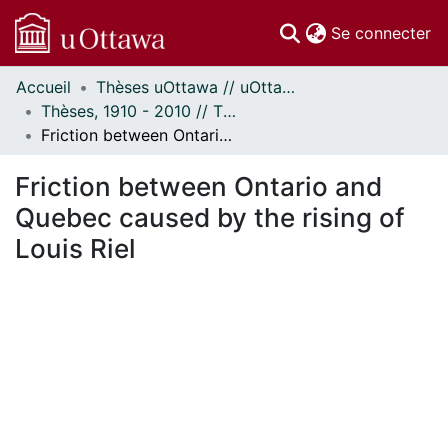
(c
Se connecter
Accueil
Thèses uOttawa // uOttawa Theses
Communautés
Thèses, 1910 - 2010 // Theses, 1910 - 2010
et collections
Friction between Ontario and Quebec caused by the rising of Louis Riel
Parcourir
Statistiques
Friction between Ontario and
À propos
Quebec caused by the rising of
Louis Riel