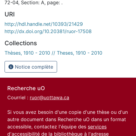
72-04, Section: A, page: .
URI
http://hdl.handle.net/10393/21429
http://dx.doi.org/10.20381/ruor-17508
Collections
Thèses, 1910 - 2010 // Theses, 1910 - 2010
Notice complète
Recherche uO
Courriel :
ruor@uottawa.ca
Si vous avez besoin d'une copie d'une thèse ou d'un
autre document dans Recherche uO dans un format
accessible, contactez l'équipe des
services
d'accessibilité de la bibliothèque
à l'adresse