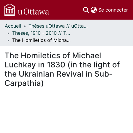
(c
Se connecter
Accueil
Thèses uOttawa // uOttawa Theses
Communautés
Thèses, 1910 - 2010 // Theses, 1910 - 2010
et collections
The Homiletics of Michael Luchkay in 1830 (in the light of the Ukrainian Revival in Sub-Carpathia)
Parcourir
Statistiques
The Homiletics of Michael
À propos
Luchkay in 1830 (in the light of
the Ukrainian Revival in Sub-
Carpathia)