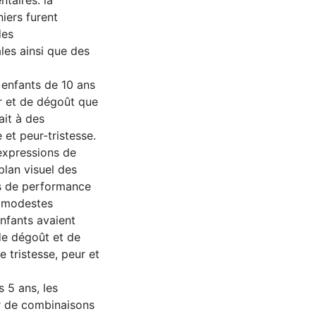
taires: la
niers furent
des
les ainsi que des
 enfants de 10 ans
r et de dégoût que
ait à des
 et peur-tristesse.
expressions de
plan visuel des
ns de performance
t modestes
nfants avaient
 de dégoût et de
e tristesse, peur et
s 5 ans, les
ir de combinaisons