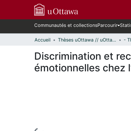
Communautés et collections
Parcourir
Stati
Accueil
Thèses uOttawa // uOttawa Theses
Discrimination et re
émotionnelles chez l