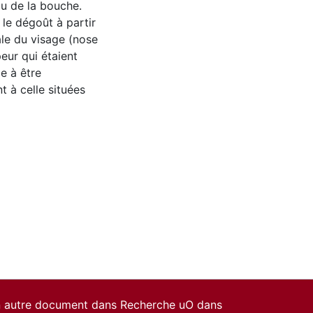
ou de la bouche.
 le dégoût à partir
ale du visage (nose
peur qui étaient
e à être
 à celle situées
un autre document dans Recherche uO dans