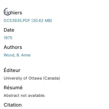
En cours de chargement...
Fichiers
DC53935.PDF
(30.62 MB)
Date
1975
Authors
Wood, B. Anne
Éditeur
University of Ottawa (Canada)
Résumé
Abstract not available.
Citation