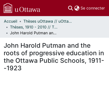
(c
Se connecter
Accueil
Thèses uOttawa // uOttawa Theses
Communautés
Thèses, 1910 - 2010 // Theses, 1910 - 2010
et collections
John Harold Putman and the roots of progressive education in the Ottawa Public Schools, 1911--1923
Parcourir
Statistiques
John Harold Putman and the
À propos
roots of progressive education in
the Ottawa Public Schools, 1911-
-1923