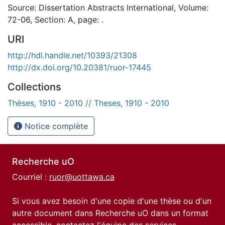
Source: Dissertation Abstracts International, Volume:
72-06, Section: A, page: .
URI
http://hdl.handle.net/10393/21308
http://dx.doi.org/10.20381/ruor-17445
Collections
Thèses, 1910 - 2010 // Theses, 1910 - 2010
Notice complète
Recherche uO
Courriel :
ruor@uottawa.ca
Si vous avez besoin d'une copie d'une thèse ou d'un
autre document dans Recherche uO dans un format