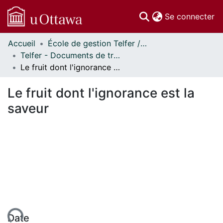
(c
Se connecter
Accueil
École de gestion Telfer // Telfer School of Management
Communautés
Telfer - Documents de travail // Telfer - Working Papers
et collections
Le fruit dont l'ignorance est la saveur
Parcourir
Statistiques
Le fruit dont l'ignorance est la
À propos
saveur
Date