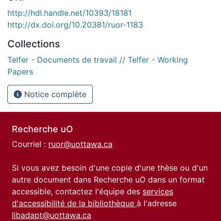
http://hdl.handle.net/10393/18181
http://dx.doi.org/10.20381/ruor-1183
Collections
Telfer - Documents de travail // Telfer - Working
Papers
Notice complète
Recherche uO
Courriel :
ruor@uottawa.ca
Si vous avez besoin d'une copie d'une thèse ou d'un
autre document dans Recherche uO dans un format
accessible, contactez l'équipe des
services
d'accessibilité de la bibliothèque
à l'adresse
libadapt@uottawa.ca