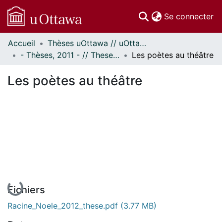
(c
Se connecter
Accueil
Thèses uOttawa // uOttawa Theses
Communautés
- Thèses, 2011 - // Theses, 2011 -
Les poètes au théâtre
et collections
Parcourir
Les poètes au théâtre
Statistiques
À propos
En cours de chargement...
Fichiers
Racine_Noele_2012_these.pdf
(3.77 MB)