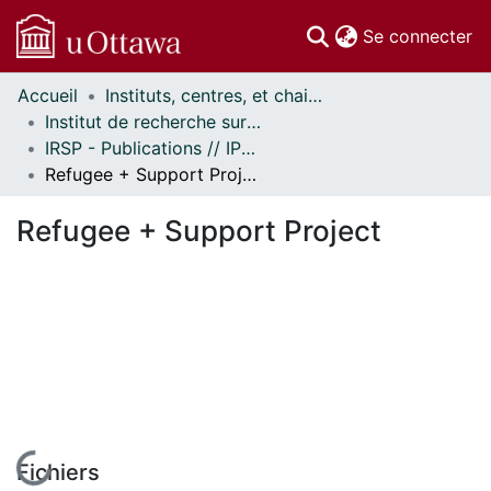
(c
Se connecter
Accueil
Instituts, centres, et chaires de recherche // Research Institutes, Centres, and Chairs
Communautés
Institut de recherche sur la santé des populations // Institute of Population Health
et collections
IRSP - Publications // IPH - Publications
Parcourir
Refugee + Support Project
Statistiques
À propos
Refugee + Support Project
En cours de chargement...
Fichiers