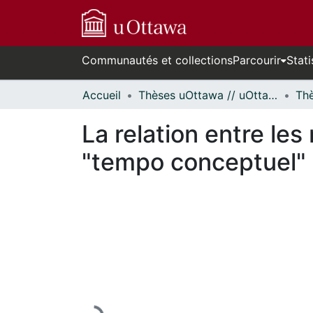
Communautés et collections
Parcourir
Stati
Accueil
Thèses uOttawa // uOttawa Theses
La relation entre les
"tempo conceptuel" 
En cours de chargement...