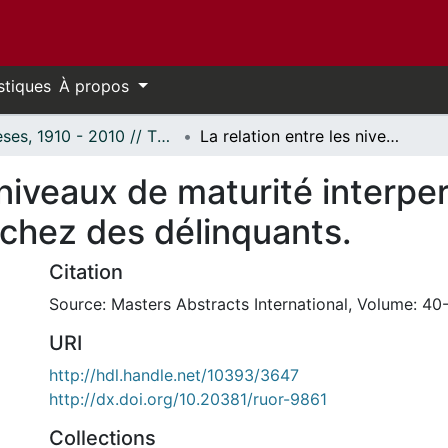
stiques
À propos
Thèses, 1910 - 2010 // Theses, 1910 - 2010
La relation entre les niveaux de maturité interpersonnelle et le "tempo conceptuel" chez des délinquants.
 niveaux de maturité interper
chez des délinquants.
Citation
Source: Masters Abstracts International, Volume: 40-
URI
http://hdl.handle.net/10393/3647
http://dx.doi.org/10.20381/ruor-9861
Collections