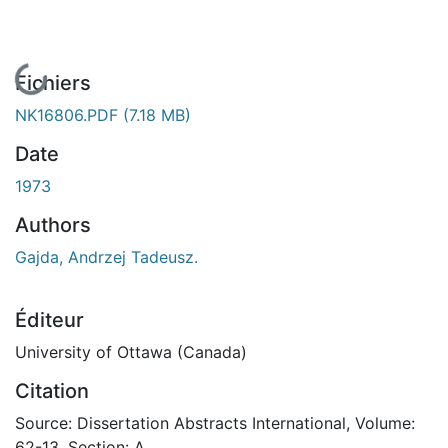
En cours de chargement...
Fichiers
NK16806.PDF
(7.18 MB)
Date
1973
Authors
Gajda, Andrzej Tadeusz.
Éditeur
University of Ottawa (Canada)
Citation
Source: Dissertation Abstracts International, Volume:
62-13, Section: A.