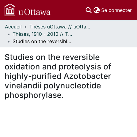
(c
Se connecter
Accueil
Thèses uOttawa // uOttawa Theses
Communautés
Thèses, 1910 - 2010 // Theses, 1910 - 2010
et collections
Studies on the reversible oxidation and proteolysis of highly-purified Azotobacter vinelandii polynucleotide phosphorylase.
Parcourir
Statistiques
Studies on the reversible
À propos
oxidation and proteolysis of
highly-purified Azotobacter
vinelandii polynucleotide
phosphorylase.