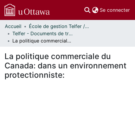
(c
Se connecter
Accueil
École de gestion Telfer // Telfer School of Management
Communautés
Telfer - Documents de travail // Telfer - Working Papers
et collections
La politique commerciale du Canada: dans un environnement protectionniste:
Parcourir
Statistiques
La politique commerciale du
À propos
Canada: dans un environnement
protectionniste: