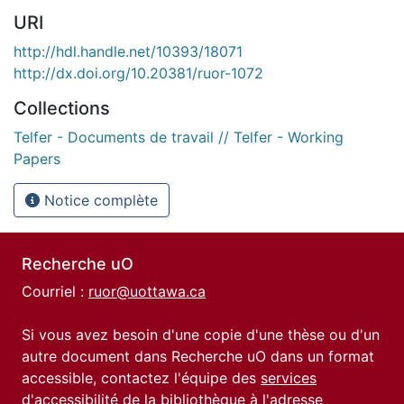
URI
http://hdl.handle.net/10393/18071
http://dx.doi.org/10.20381/ruor-1072
Collections
Telfer - Documents de travail // Telfer - Working
Papers
Notice complète
Recherche uO
Courriel :
ruor@uottawa.ca
Si vous avez besoin d'une copie d'une thèse ou d'un
autre document dans Recherche uO dans un format
accessible, contactez l'équipe des
services
d'accessibilité de la bibliothèque
à l'adresse