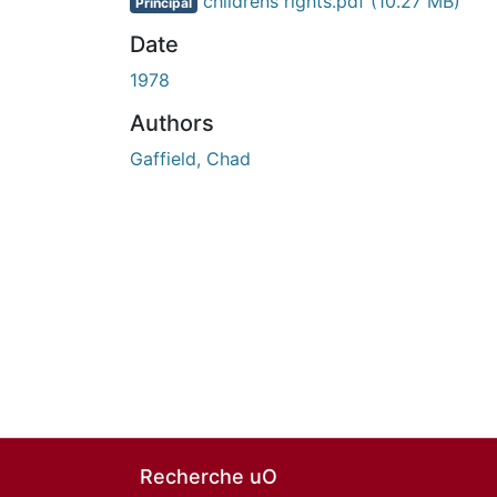
childrens rights.pdf
(10.27 MB)
Principal
Date
1978
Authors
Gaffield, Chad
Recherche uO