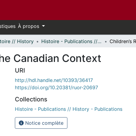
stiques
À propos
toire // History
Histoire - Publications // History - Publications
 the Canadian Context
URI
http://hdl.handle.net/10393/36417
https://doi.org/10.20381/ruor-20697
Collections
Histoire - Publications // History - Publications
Notice complète