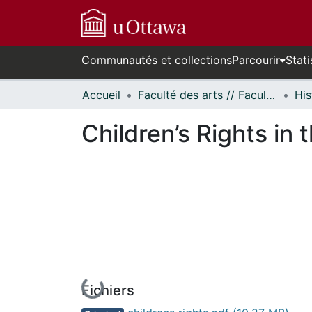
Communautés et collections
Parcourir
Stati
Accueil
Faculté des arts // Faculty of Arts
His
Children’s Rights in
En cours de chargement...
Fichiers