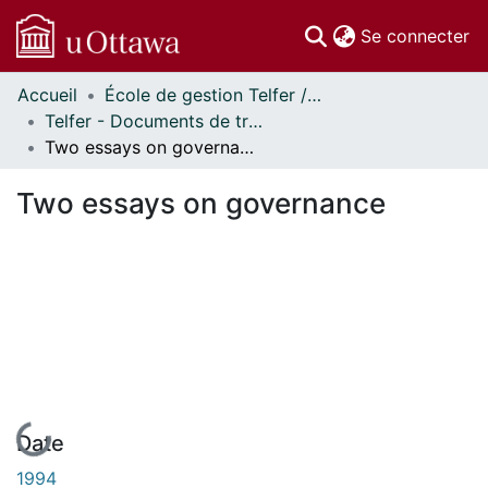
(c
Se connecter
Accueil
École de gestion Telfer // Telfer School of Management
Communautés
Telfer - Documents de travail // Telfer - Working Papers
et collections
Two essays on governance
Parcourir
Statistiques
Two essays on governance
À propos
En cours de chargement...
Date
1994