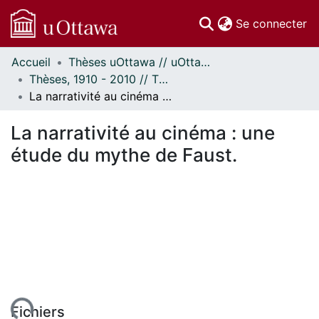
(c
Se connecter
Accueil
Thèses uOttawa // uOttawa Theses
Communautés
Thèses, 1910 - 2010 // Theses, 1910 - 2010
et collections
La narrativité au cinéma : une étude du mythe de Faust.
Parcourir
Statistiques
La narrativité au cinéma : une
À propos
étude du mythe de Faust.
Fichiers