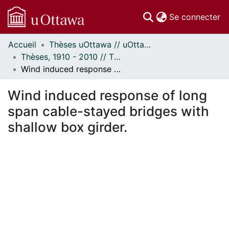
(c
Se connecter
Accueil
Thèses uOttawa // uOttawa Theses
Communautés
Thèses, 1910 - 2010 // Theses, 1910 - 2010
et collections
Wind induced response of long span cable-stayed bridges with shallow box girder.
Parcourir
Statistiques
Wind induced response of long
À propos
span cable-stayed bridges with
shallow box girder.
En cours de chargement...