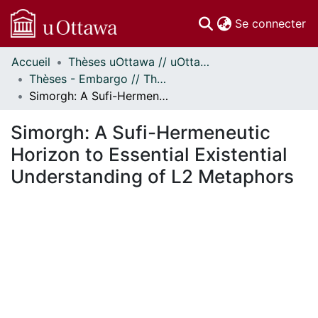
(c
Se connecter
Accueil
Thèses uOttawa // uOttawa Theses
Communautés
Thèses - Embargo // Theses - Embargo
et collections
Simorgh: A Sufi-Hermeneutic Horizon to Essential Existential Understanding of L2 Metaphors
Parcourir
Statistiques
Simorgh: A Sufi-Hermeneutic
À propos
Horizon to Essential Existential
Understanding of L2 Metaphors
 de chargement...