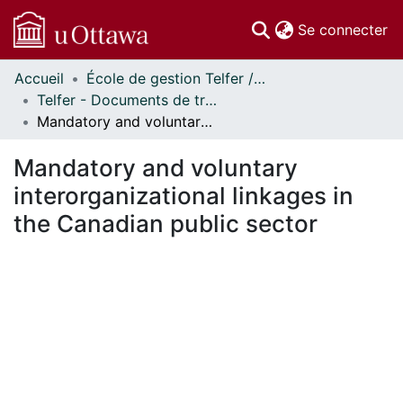
(c
Se connecter
Accueil
École de gestion Telfer // Telfer School of Management
Communautés
Telfer - Documents de travail // Telfer - Working Papers
et collections
Mandatory and voluntary interorganizational linkages in the Canadian public sector
Parcourir
Statistiques
Mandatory and voluntary
À propos
interorganizational linkages in
the Canadian public sector