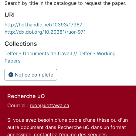
Search by title in the catalogue to request the paper.
URI
http://hdl.handle.net/10393/17967
http://dx.doi.org/10.20381/ruor-971
Collections
Telfer - Documents de travail // Telfer - Working
Papers
Notice complète
Recherche uO
Courriel :
ruor@uottawa.ca
Si vous avez besoin d'une copie d'une thèse ou d'un
autre document dans Recherche uO dans un format
accessible, contactez l'équipe des
services