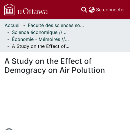
(c
Se connecter
Accueil
Faculté des sciences sociales // Faculty of Social Sciences
Communautés
Science économique // Economics
et collections
Économie - Mémoires // Economics - Research Papers
Parcourir
A Study on the Effect of Demogracy on Air Poluttion
Statistiques
À propos
A Study on the Effect of
Demogracy on Air Poluttion