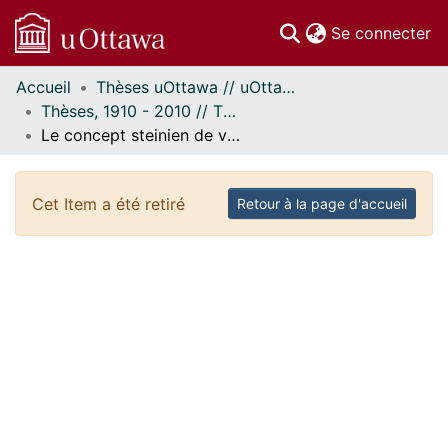
(c
Se connecter
Accueil
Thèses uOttawa // uOttawa Theses
Communautés
Thèses, 1910 - 2010 // Theses, 1910 - 2010
et collections
Le concept steinien de vérité transcendantale
Parcourir
Statistiques
À propos
Cet Item a été retiré
Retour à la page d'accueil