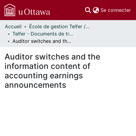
(c
Se connecter
Accueil
École de gestion Telfer // Telfer School of Management
Communautés
Telfer - Documents de travail // Telfer - Working Papers
et collections
Auditor switches and the information content of accounting earnings announcements
Parcourir
Statistiques
Auditor switches and the
À propos
information content of
accounting earnings
announcements