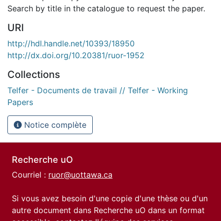
Search by title in the catalogue to request the paper.
URI
http://hdl.handle.net/10393/18950
http://dx.doi.org/10.20381/ruor-1952
Collections
Telfer - Documents de travail // Telfer - Working
Papers
Notice complète
Recherche uO
Courriel :
ruor@uottawa.ca
Si vous avez besoin d'une copie d'une thèse ou d'un
autre document dans Recherche uO dans un format