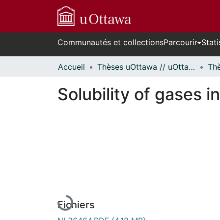
Communautés et collections
Parcourir
Stati
Accueil
Thèses uOttawa // uOttawa Theses
Solubility of gases in
En cours de chargement...
Fichiers