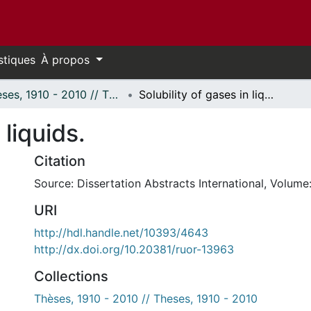
stiques
À propos
Thèses, 1910 - 2010 // Theses, 1910 - 2010
Solubility of gases in liquids.
 liquids.
Citation
Source: Dissertation Abstracts International, Volume:
URI
http://hdl.handle.net/10393/4643
http://dx.doi.org/10.20381/ruor-13963
Collections
Thèses, 1910 - 2010 // Theses, 1910 - 2010