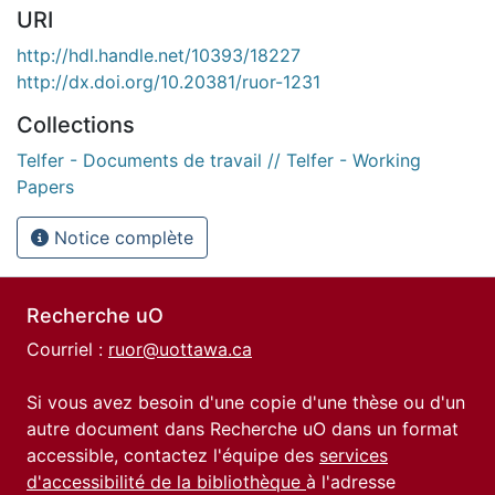
URI
http://hdl.handle.net/10393/18227
http://dx.doi.org/10.20381/ruor-1231
Collections
Telfer - Documents de travail // Telfer - Working
Papers
Notice complète
Recherche uO
Courriel :
ruor@uottawa.ca
Si vous avez besoin d'une copie d'une thèse ou d'un
autre document dans Recherche uO dans un format
accessible, contactez l'équipe des
services
d'accessibilité de la bibliothèque
à l'adresse