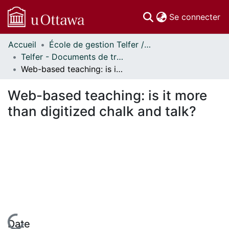
(c
Se connecter
Accueil
École de gestion Telfer // Telfer School of Management
Communautés
Telfer - Documents de travail // Telfer - Working Papers
et collections
Web-based teaching: is it more than digitized chalk and talk?
Parcourir
Statistiques
Web-based teaching: is it more
À propos
than digitized chalk and talk?
Date