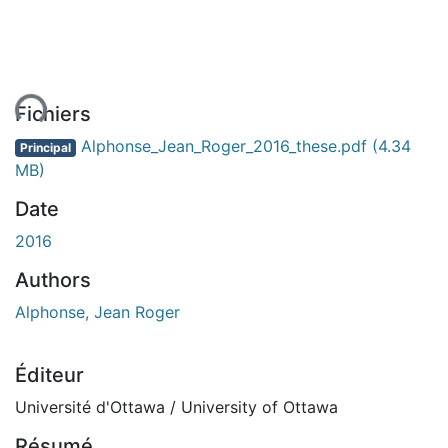
ent...
Fichiers
Alphonse_Jean_Roger_2016_these.pdf
(4.34
Principal
MB)
Date
2016
Authors
Alphonse, Jean Roger
Éditeur
Université d'Ottawa / University of Ottawa
Résumé