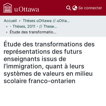
(c
Se connecter
Accueil
Thèses uOttawa // uOttawa Theses
Communautés
- Thèses, 2011 - // Theses, 2011 -
et collections
Étude des transformations des représentations des futurs enseignants issus de l’immigration, quant à leurs systèmes de valeurs en milieu scolaire franco-ontarien
Parcourir
Statistiques
Étude des transformations des
À propos
représentations des futurs
enseignants issus de
l’immigration, quant à leurs
systèmes de valeurs en milieu
scolaire franco-ontarien