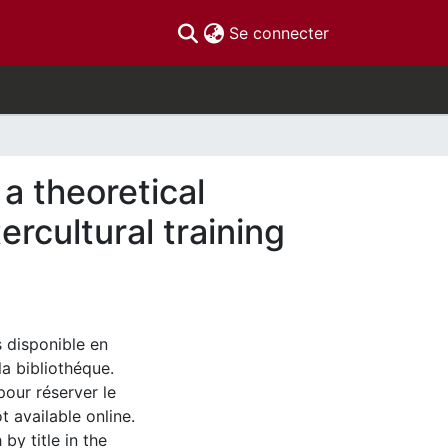
(current)
Se connecter
a theoretical
ercultural training
s disponible en
la bibliothéque.
pour réserver le
t available online.
by title in the