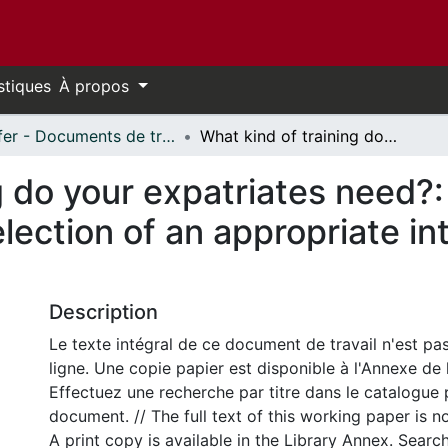
stiques
À propos
Telfer - Documents de travail // Telfer - Working Papers
What kind of training do your expatriates need?: a theoretical framework for the selection of an appropriate intercultural training program
g do your expatriates need?: 
ection of an appropriate int
Description
Le texte intégral de ce document de travail n'est pa
ligne. Une copie papier est disponible à l'Annexe de 
Effectuez une recherche par titre dans le catalogue 
document. // The full text of this working paper is no
A print copy is available in the Library Annex. Search 