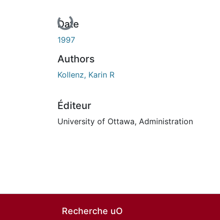
En cours de chargement...
Date
1997
Authors
Kollenz, Karin R
Éditeur
University of Ottawa, Administration
Recherche uO