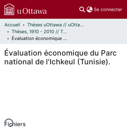
(c
Se connecter
Accueil
Thèses uOttawa // uOttawa Theses
Communautés
Thèses, 1910 - 2010 // Theses, 1910 - 2010
et collections
Évaluation économique du Parc national de l'Ichkeul (Tunisie).
Parcourir
Statistiques
Évaluation économique du Parc
À propos
national de l'Ichkeul (Tunisie).
ent...
Fichiers