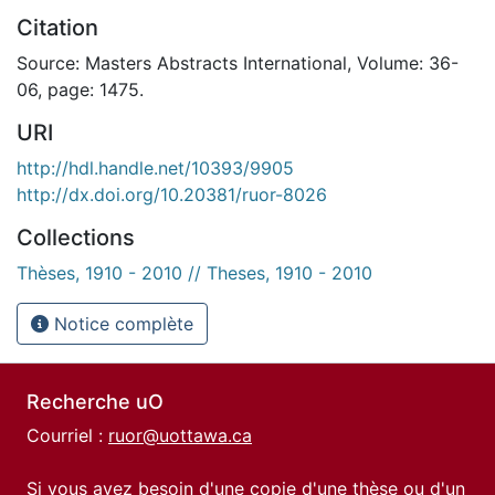
Citation
Source: Masters Abstracts International, Volume: 36-
06, page: 1475.
URI
http://hdl.handle.net/10393/9905
http://dx.doi.org/10.20381/ruor-8026
Collections
Thèses, 1910 - 2010 // Theses, 1910 - 2010
Notice complète
Recherche uO
Courriel :
ruor@uottawa.ca
Si vous avez besoin d'une copie d'une thèse ou d'un