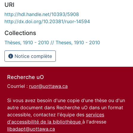
URI
http://hdl.handle.net/10393/5908
http://dx.doi.org/10.20381/ruor-14594
Collections
Thèses, 1910 - 2010 // Theses, 1910 - 2010
Notice complète
Recherche uO
Courriel :
ruor@uottawa.ca
Si vous avez besoin d'une copie d'une thèse ou d'un
autre document dans Recherche uO dans un format
accessible, contactez l'équipe des
services
d'accessibilité de la bibliothèque
à l'adresse
libadapt@uottawa.ca