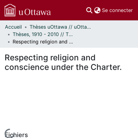
(c
Se connecter
Accueil
Thèses uOttawa // uOttawa Theses
Communautés
Thèses, 1910 - 2010 // Theses, 1910 - 2010
et collections
Respecting religion and conscience under the Charter.
Parcourir
Statistiques
Respecting religion and
À propos
conscience under the Charter.
En cours de chargement...
Fichiers