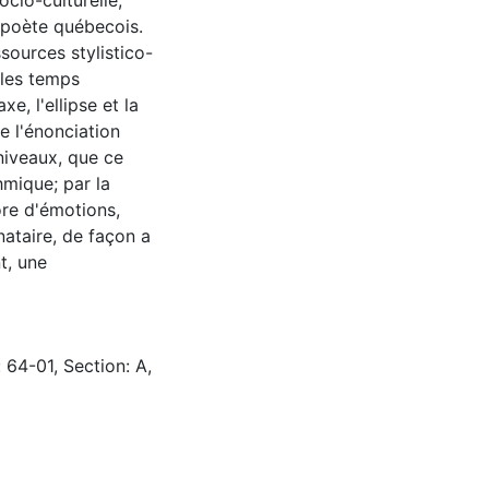
cio-culturelle,
e poète québecois.
ssources stylistico-
 les temps
xe, l'ellipse et la
de l'énonciation
 niveaux, que ce
hmique; par la
re d'émotions,
nataire, de façon a
t, une
 64-01, Section: A,