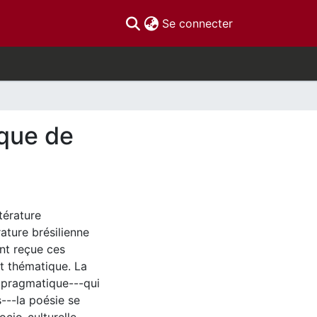
(current)
Se connecter
ique de
térature
ature brésilienne
ont reçue ces
t thématique. La
 pragmatique---qui
---la poésie se