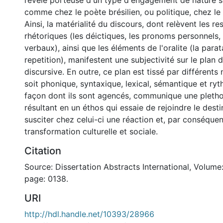
révèle porteuse d'un type d'engagement de nature so
comme chez le poète brésilien, ou politique, chez l
Ainsi, la matérialité du discours, dont relèvent les re
rhétoriques (les déictiques, les pronoms personnels,
verbaux), ainsi que les éléments de l'oralite (la parata
repetition), manifestent une subjectivité sur le plan 
discursive. En outre, ce plan est tissé par différents
soit phonique, syntaxique, lexical, sémantique et ryt
façon dont ils sont agencés, communique une pletho
résultant en un éthos qui essaie de rejoindre le desti
susciter chez celui-ci une réaction et, par conséquen
transformation culturelle et sociale.
Citation
Source: Dissertation Abstracts International, Volume:
page: 0138.
URI
http://hdl.handle.net/10393/28966