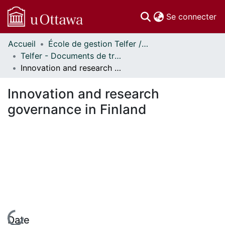
(c
Se connecter
Accueil
École de gestion Telfer // Telfer School of Management
Communautés
Telfer - Documents de travail // Telfer - Working Papers
et collections
Innovation and research governance in Finland
Parcourir
Statistiques
Innovation and research
À propos
governance in Finland
En cours de chargement...
Date