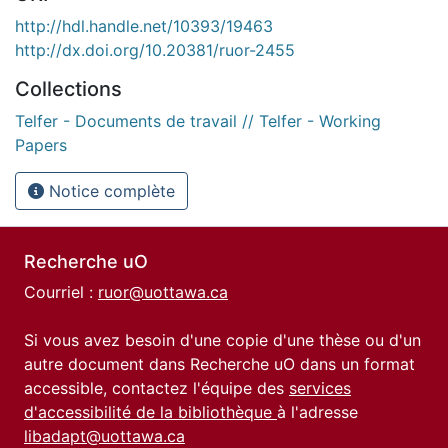
http://hdl.handle.net/10393/19463
http://dx.doi.org/10.20381/ruor-2455
Collections
Telfer - Documents de travail // Telfer - Working
Papers
Notice complète
Recherche uO
Courriel :
ruor@uottawa.ca
Si vous avez besoin d'une copie d'une thèse ou d'un
autre document dans Recherche uO dans un format
accessible, contactez l'équipe des
services
d'accessibilité de la bibliothèque
à l'adresse
libadapt@uottawa.ca