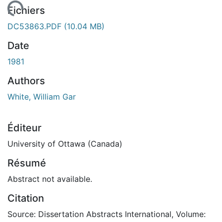
 de chargement...
Fichiers
DC53863.PDF
(10.04 MB)
Date
1981
Authors
White, William Gar
Éditeur
University of Ottawa (Canada)
Résumé
Abstract not available.
Citation
Source: Dissertation Abstracts International, Volume: