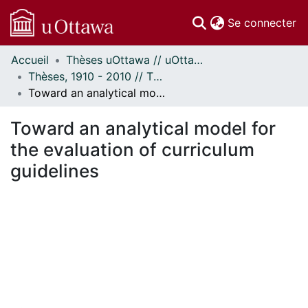
(c
Se connecter
Accueil
Thèses uOttawa // uOttawa Theses
Communautés
Thèses, 1910 - 2010 // Theses, 1910 - 2010
et collections
Toward an analytical model for the evaluation of curriculum guidelines
Parcourir
Statistiques
Toward an analytical model for
À propos
the evaluation of curriculum
guidelines