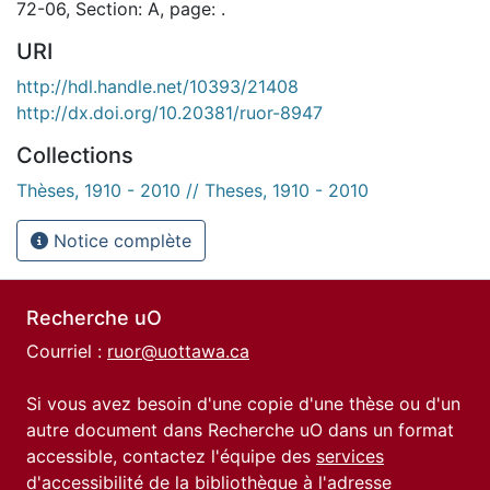
72-06, Section: A, page: .
URI
http://hdl.handle.net/10393/21408
http://dx.doi.org/10.20381/ruor-8947
Collections
Thèses, 1910 - 2010 // Theses, 1910 - 2010
Notice complète
Recherche uO
Courriel :
ruor@uottawa.ca
Si vous avez besoin d'une copie d'une thèse ou d'un
autre document dans Recherche uO dans un format
accessible, contactez l'équipe des
services
d'accessibilité de la bibliothèque
à l'adresse