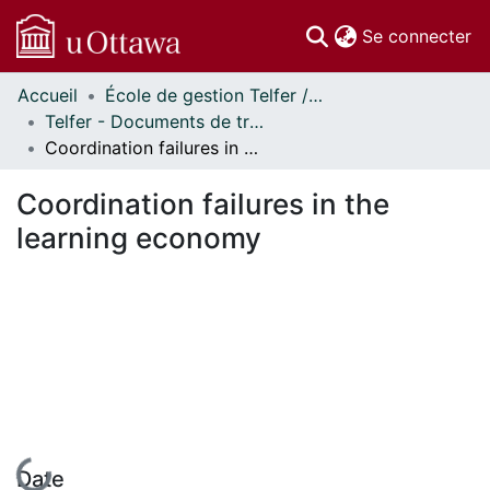
(c
Se connecter
Accueil
École de gestion Telfer // Telfer School of Management
Communautés
Telfer - Documents de travail // Telfer - Working Papers
et collections
Coordination failures in the learning economy
Parcourir
Statistiques
Coordination failures in the
À propos
learning economy
En cours de chargement...
Date