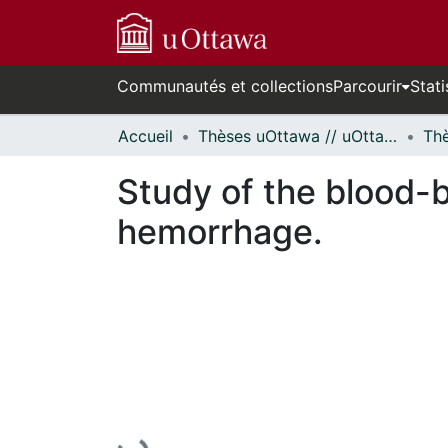
Communautés et collections
Parcourir
Stati
Accueil
Thèses uOttawa // uOttawa Theses
Study of the blood-b
hemorrhage.
En cours de chargement...