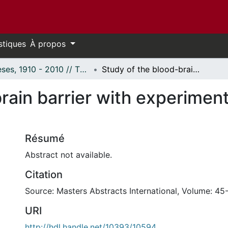
stiques
À propos
Thèses, 1910 - 2010 // Theses, 1910 - 2010
Study of the blood-brain barrier with experimental subarachnoid hemorrhage.
rain barrier with experimen
Résumé
Abstract not available.
Citation
Source: Masters Abstracts International, Volume: 45
URI
http://hdl.handle.net/10393/10594