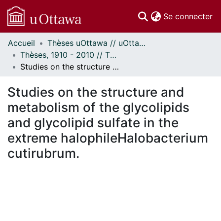
(c
Se connecter
Accueil
Thèses uOttawa // uOttawa Theses
Communautés
Thèses, 1910 - 2010 // Theses, 1910 - 2010
et collections
Studies on the structure and metabolism of the glycolipids and glycolipid sulfate in the extreme halophileHalobacterium cutirubrum.
Parcourir
Statistiques
Studies on the structure and
À propos
metabolism of the glycolipids
and glycolipid sulfate in the
extreme halophileHalobacterium
cutirubrum.