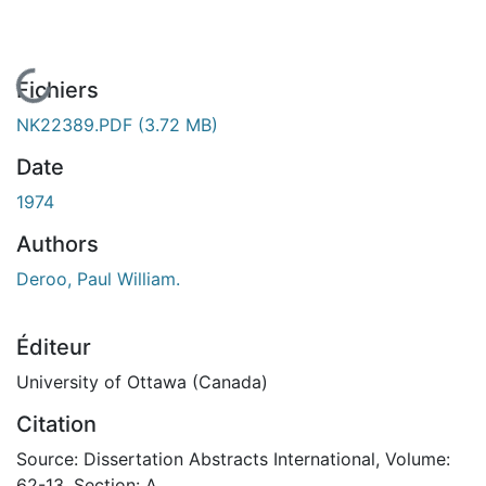
En cours de chargement...
Fichiers
NK22389.PDF
(3.72 MB)
Date
1974
Authors
Deroo, Paul William.
Éditeur
University of Ottawa (Canada)
Citation
Source: Dissertation Abstracts International, Volume:
62-13, Section: A.