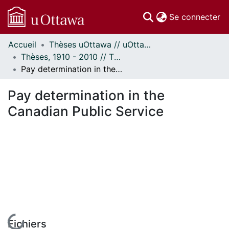
(c
Se connecter
Accueil
Thèses uOttawa // uOttawa Theses
Communautés
Thèses, 1910 - 2010 // Theses, 1910 - 2010
et collections
Pay determination in the Canadian Public Service
Parcourir
Statistiques
Pay determination in the
À propos
Canadian Public Service
En cours de chargement...
Fichiers