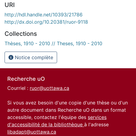
URI
http://hdl.handle.net/10393/21786
http://dx.doi.org/10.20381/ruor-9118
Collections
Thèses, 1910 - 2010 // Theses, 1910 - 2010
Notice complète
Recherche uO
Courriel :
ruor@uottawa.ca
Si vous avez besoin d'une copie d'une thèse ou d'un
autre document dans Recherche uO dans un format
accessible, contactez l'équipe des
services
d'accessibilité de la bibliothèque
à l'adresse
libadapt@uottawa.ca