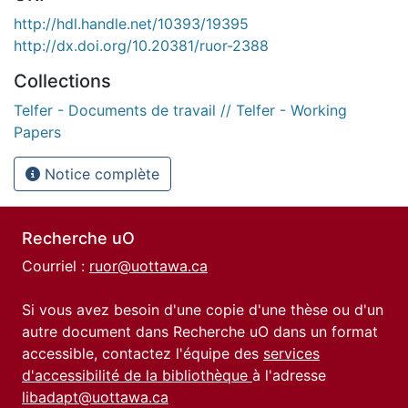
http://hdl.handle.net/10393/19395
http://dx.doi.org/10.20381/ruor-2388
Collections
Telfer - Documents de travail // Telfer - Working
Papers
Notice complète
Recherche uO
Courriel :
ruor@uottawa.ca
Si vous avez besoin d'une copie d'une thèse ou d'un
autre document dans Recherche uO dans un format
accessible, contactez l'équipe des
services
d'accessibilité de la bibliothèque
à l'adresse
libadapt@uottawa.ca