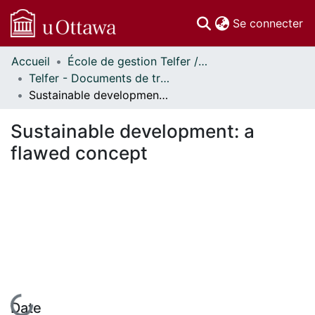
(c
Se connecter
Accueil
École de gestion Telfer // Telfer School of Management
Communautés
Telfer - Documents de travail // Telfer - Working Papers
et collections
Sustainable development: a flawed concept
Parcourir
Statistiques
Sustainable development: a
À propos
flawed concept
En cours de chargement...
Date