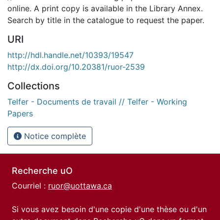
online. A print copy is available in the Library Annex.
Search by title in the catalogue to request the paper.
URI
http://hdl.handle.net/10393/19547
http://dx.doi.org/10.20381/ruor-2539
Collections
Telfer - Documents de travail // Telfer - Working
Papers
Notice complète
Recherche uO
Courriel :
ruor@uottawa.ca
Si vous avez besoin d'une copie d'une thèse ou d'un