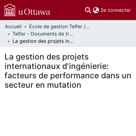
(c
Se connecter
Accueil
École de gestion Telfer // Telfer School of Management
Communautés
Telfer - Documents de travail // Telfer - Working Papers
et collections
La gestion des projets internationaux d'ingénierie: facteurs de performance dans un secteur en mutation
Parcourir
Statistiques
La gestion des projets
À propos
internationaux d'ingénierie:
facteurs de performance dans un
secteur en mutation