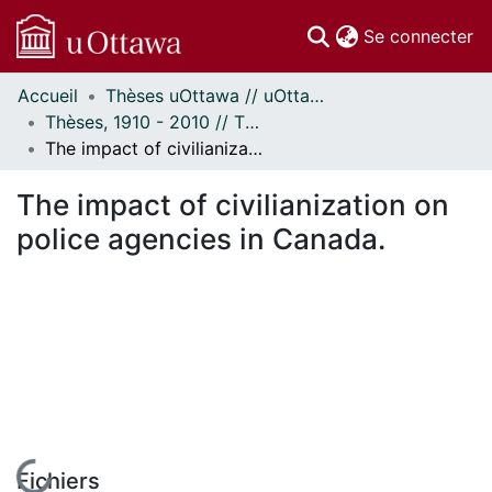
(c
Se connecter
Accueil
Thèses uOttawa // uOttawa Theses
Communautés
Thèses, 1910 - 2010 // Theses, 1910 - 2010
et collections
The impact of civilianization on police agencies in Canada.
Parcourir
Statistiques
The impact of civilianization on
À propos
police agencies in Canada.
En cours de chargement...
Fichiers