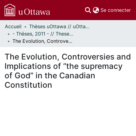
(c
Se connecter
Accueil
Thèses uOttawa // uOttawa Theses
Communautés
- Thèses, 2011 - // Theses, 2011 -
et collections
The Evolution, Controversies and Implications of “the supremacy of God” in the Canadian Constitution
Parcourir
Statistiques
The Evolution, Controversies and
À propos
Implications of “the supremacy
of God” in the Canadian
Constitution