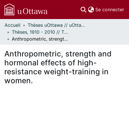
(c
Se connecter
Accueil
Thèses uOttawa // uOttawa Theses
Communautés
Thèses, 1910 - 2010 // Theses, 1910 - 2010
et collections
Anthropometric, strength and hormonal effects of high-resistance weight-training in women.
Parcourir
Statistiques
Anthropometric, strength and
À propos
hormonal effects of high-
resistance weight-training in
women.