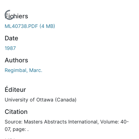
En cours de chargement...
Fichiers
ML40738.PDF
(4 MB)
Date
1987
Authors
Regimbal, Marc.
Éditeur
University of Ottawa (Canada)
Citation
Source: Masters Abstracts International, Volume: 40-
07, page: .