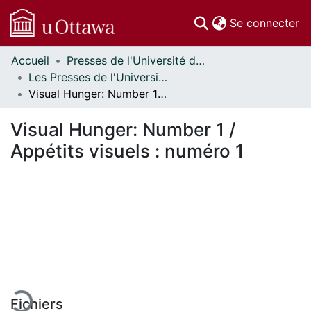
(c
Se connecter
Accueil
Presses de l'Université d'Ottawa // University of Ottawa Press
Communautés
Les Presses de l'Université d'Ottawa - Publications en libre accès // University of Ottawa Press - Open Access Publications
et collections
Visual Hunger: Number 1 / Appétits visuels : numéro 1
Parcourir
Statistiques
Visual Hunger: Number 1 /
À propos
Appétits visuels : numéro 1
 de chargement...
Fichiers