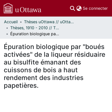
(c
Se connecter
Accueil
Thèses uOttawa // uOttawa Theses
Communautés
Thèses, 1910 - 2010 // Theses, 1910 - 2010
et collections
Épuration biologique par "boués activées" de la liqueur résiduaire au bisulfite émanant des cuissons de bois a haut rendement des industries papetières.
Parcourir
Statistiques
Épuration biologique par "boués
À propos
activées" de la liqueur résiduaire
au bisulfite émanant des
cuissons de bois a haut
rendement des industries
papetières.